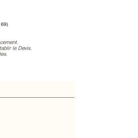
 69)
acement.
ablir le Devis.
ées.