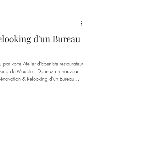
looking d'un Bureau
par votre Atelier d'Ebeniste restaurateur
 Rénovation & Relooking d'un Bureau
g d'un Bureau ancien Vous avez un
ourrons le
désirez. Cliquez ci-dessous pour