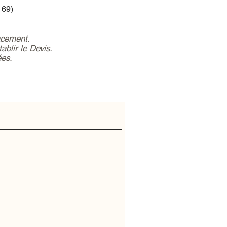
 69)
acement.
ablir le Devis.
ées.