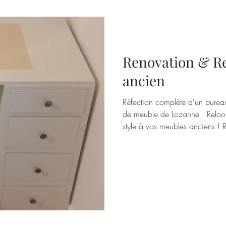
Renovation & Re
ancien
Réfection complète d'un bureau 
de meuble de Lozanne : Relooking de Meuble : Donnez un nouveau
style à vos meubles anciens !
ancien Rénovation & Relookin
projet de rénovation d'un meuble ? Appelez nous, nous p
refaire dans le style que vous 
partagez