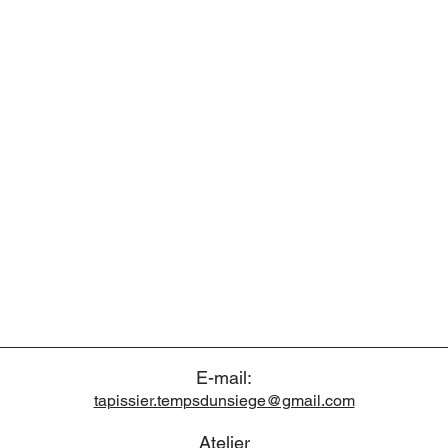
E-mail:
tapissier.tempsdunsiege@gmail.com
Atelier